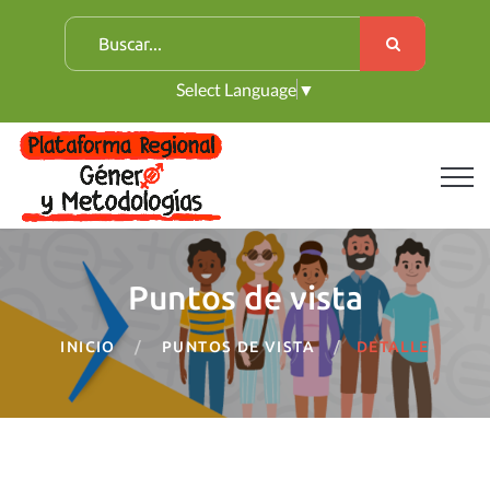
B
u
Select Language
▼
s
c
a
r
:
Puntos de vista
INICIO
PUNTOS DE VISTA
DETALLE