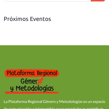
a
r
Próximos Eventos
c
h
f
o
r
:
La Plataforma Regional Género y Metodologías es un espacio
de comunicación e intercambio cuyo propósito es contribuir