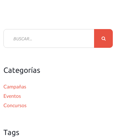
S
e
a
r
Categorías
c
h
Campañas
f
Eventos
o
Concursos
r
:
Tags