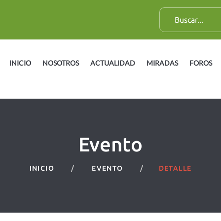
B
u
s
c
INICIO
NOSOTROS
ACTUALIDAD
MIRADAS
FOROS
a
r
:
Evento
INICIO
EVENTO
DETALLE