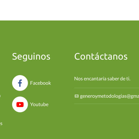
Seguinos
Contáctanos
Nos encantaría saber de ti.
Facebook
n
generoymetodologias@gma
Youtube
es