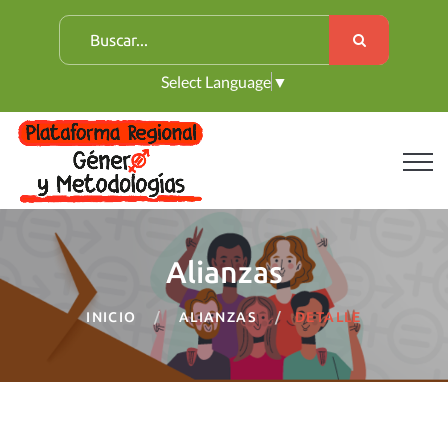
B
u
Select Language
▼
s
c
a
r
:
Alianzas
INICIO
ALIANZAS
DETALLE