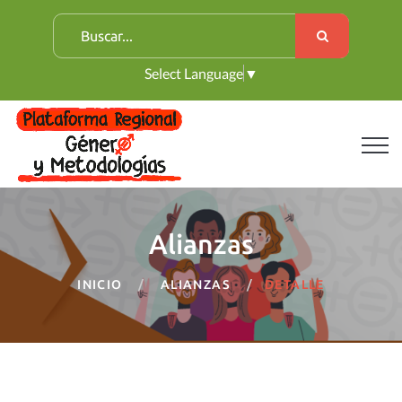
B
u
Select Language
▼
s
c
a
r
:
Alianzas
INICIO
ALIANZAS
DETALLE